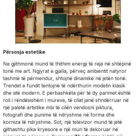
Përsosja estetike
Ne gjithmonë mund të thithim energji të reja në shtëpinë
tonë me art. Ngjyrat e gjalla, përveç ambientit natyror
tashmë të përmendur, shtojnë dinamikë në jetën tonë.
Trendet e fundit tentojnë të ndërthurin modelin klasik
dhe atë modern. E përbashkëta për të dy parimet është
roli i rëndësishëm i mureve, të cilat janë shndërruar në
një paletë artistike mbi të cilën vendosni piktura,
fotografi dhe punime të ndryshme në forma dhe
korniza të ndryshme. Sot, një televizor mund të jetë
gjithashtu pika kryesore e një muri të dekoruar në