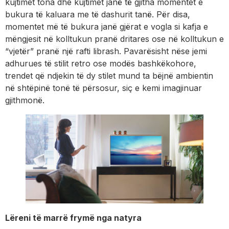
kujtimet tona dhe kujtimet janë të gjitha momentet e
bukura të kaluara me të dashurit tanë. Për disa,
momentet më të bukura janë gjërat e vogla si kafja e
mëngjesit në kolltukun pranë dritares ose në kolltukun e
“vjetër” pranë një rafti librash. Pavarësisht nëse jemi
adhurues të stilit retro ose modës bashkëkohore,
trendet që ndjekin të dy stilet mund ta bëjnë ambientin
në shtëpinë tonë të përsosur, siç e kemi imagjinuar
gjithmonë.
Lëreni të marrë frymë nga natyra