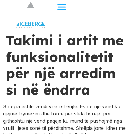
Takimi i artit me
funksionalitetit
për një arredim
si në ëndrra
Shtëpia është vendi ynë i shenjtë. Është një vend ku
gjejmë frymëzim dhe forcë për sfida të reja, por
gjithashtu një vend paqeje ku mund të pushojmë nga
vrulli i jetës sonë të përditshme. Shtëpia jonë lidhet me