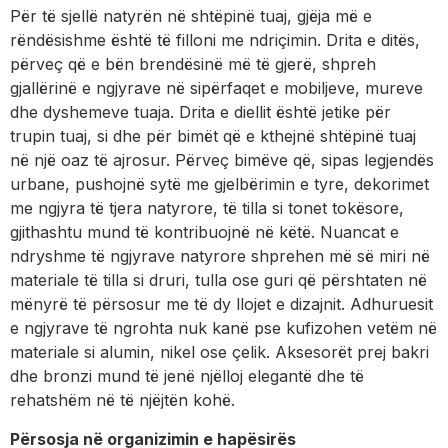
Për të sjellë natyrën në shtëpinë tuaj, gjëja më e
rëndësishme është të filloni me ndriçimin. Drita e ditës,
përveç që e bën brendësinë më të gjerë, shpreh
gjallërinë e ngjyrave në sipërfaqet e mobiljeve, mureve
dhe dyshemeve tuaja. Drita e diellit është jetike për
trupin tuaj, si dhe për bimët që e kthejnë shtëpinë tuaj
në një oaz të ajrosur. Përveç bimëve që, sipas legjendës
urbane, pushojnë sytë me gjelbërimin e tyre, dekorimet
me ngjyra të tjera natyrore, të tilla si tonet tokësore,
gjithashtu mund të kontribuojnë në këtë. Nuancat e
ndryshme të ngjyrave natyrore shprehen më së miri në
materiale të tilla si druri, tulla ose guri që përshtaten në
mënyrë të përsosur me të dy llojet e dizajnit. Adhuruesit
e ngjyrave të ngrohta nuk kanë pse kufizohen vetëm në
materiale si alumin, nikel ose çelik. Aksesorët prej bakri
dhe bronzi mund të jenë njëlloj elegantë dhe të
rehatshëm në të njëjtën kohë.
Përsosja në organizimin e hapësirës