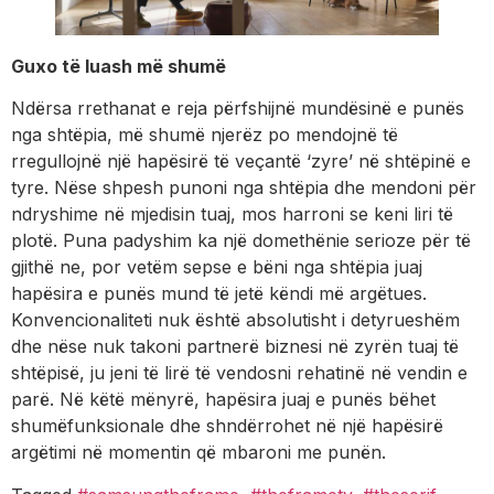
Guxo të luash më shumë
Ndërsa rrethanat e reja përfshijnë mundësinë e punës
nga shtëpia, më shumë njerëz po mendojnë të
rregullojnë një hapësirë ​​të veçantë ‘zyre’ në shtëpinë e
tyre. Nëse shpesh punoni nga shtëpia dhe mendoni për
ndryshime në mjedisin tuaj, mos harroni se keni liri të
plotë. Puna padyshim ka një domethënie serioze për të
gjithë ne, por vetëm sepse e bëni nga shtëpia juaj
hapësira e punës mund të jetë këndi më argëtues.
Konvencionaliteti nuk është absolutisht i detyrueshëm
dhe nëse nuk takoni partnerë biznesi në zyrën tuaj të
shtëpisë, ju jeni të lirë të vendosni rehatinë në vendin e
parë. Në këtë mënyrë, hapësira juaj e punës bëhet
shumëfunksionale dhe shndërrohet në një hapësirë ​​
argëtimi në momentin që mbaroni me punën.