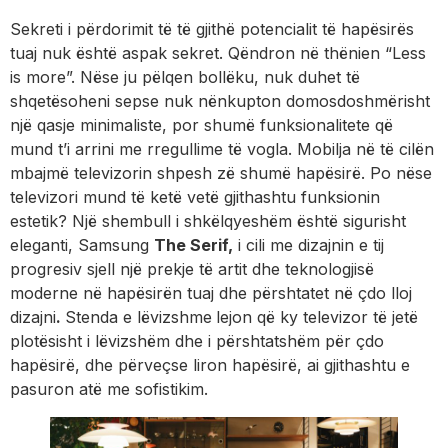
Sekreti i përdorimit të të gjithë potencialit të hapësirës
tuaj nuk është aspak sekret. Qëndron në thënien “Less
is more”. Nëse ju pëlqen bollëku, nuk duhet të
shqetësoheni sepse nuk nënkupton domosdoshmërisht
një qasje minimaliste, por shumë funksionalitete që
mund t’i arrini me rregullime të vogla. Mobilja në të cilën
mbajmë televizorin shpesh zë shumë hapësirë. Po nëse
televizori mund të ketë vetë gjithashtu funksionin
estetik? Një shembull i shkëlqyeshëm është sigurisht
eleganti, Samsung
The Serif,
i cili me dizajnin e tij
progresiv sjell një prekje të artit dhe teknologjisë
moderne në hapësirën tuaj dhe përshtatet në çdo lloj
dizajni
.
Stenda e lëvizshme
lejon që ky televizor të jetë
plotësisht i lëvizshëm dhe i përshtatshëm për çdo
hapësirë, dhe përveçse liron hapësirë, ai gjithashtu e
pasuron atë me sofistikim.