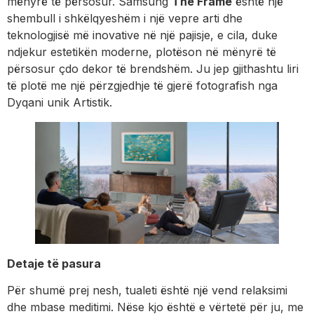
mënyrë të përsosur. Samsung
The Frame
është një
shembull i shkëlqyeshëm i një vepre arti dhe
teknologjisë më inovative në një pajisje, e cila, duke
ndjekur estetikën moderne, plotëson në mënyrë të
përsosur çdo dekor të brendshëm. Ju jep gjithashtu liri
të plotë me një përzgjedhje të gjerë fotografish nga
Dyqani unik Artistik.
Detaje të pasura
Për shumë prej nesh, tualeti është një vend relaksimi
dhe mbase meditimi. Nëse kjo është e vërtetë për ju, me