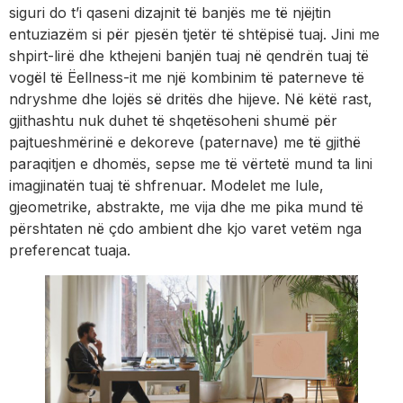
siguri do t’i qaseni dizajnit të banjës me të njëjtin
entuziazëm si për pjesën tjetër të shtëpisë tuaj. Jini me
shpirt-lirë dhe kthejeni banjën tuaj në qendrën tuaj të
vogël të Ëellness-it me një kombinim të paterneve të
ndryshme dhe lojës së dritës dhe hijeve. Në këtë rast,
gjithashtu nuk duhet të shqetësoheni shumë për
pajtueshmërinë e dekoreve (paternave) me të gjithë
paraqitjen e dhomës, sepse me të vërtetë mund ta lini
imagjinatën tuaj të shfrenuar. Modelet me lule,
gjeometrike, abstrakte, me vija dhe me pika mund të
përshtaten në çdo ambient dhe kjo varet vetëm nga
preferencat tuaja.