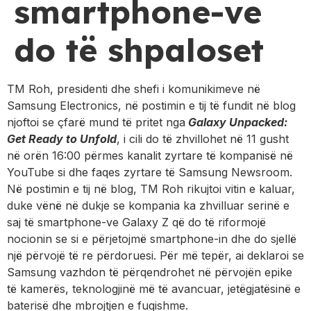
smartphone-ve
do të shpaloset
TM Roh, presidenti dhe shefi i komunikimeve në
Samsung Electronics, në postimin e tij të fundit në blog
njoftoi se çfarë mund të pritet nga
Galaxy Unpacked:
Get Ready to Unfold
, i cili do të zhvillohet në 11 gusht
në orën 16:00 përmes kanalit zyrtare të kompanisë në
YouTube si dhe faqes zyrtare të Samsung Newsroom.
Në postimin e tij në blog, TM Roh rikujtoi vitin e kaluar,
duke vënë në dukje se kompania ka zhvilluar serinë e
saj të smartphone-ve Galaxy Z që do të riformojë
nocionin se si e përjetojmë smartphone-in dhe do sjellë
një përvojë të re përdoruesi. Për më tepër, ai deklaroi se
Samsung vazhdon të përqendrohet në përvojën epike
të kamerës, teknologjinë më të avancuar, jetëgjatësinë e
baterisë dhe mbrojtjen e fuqishme.