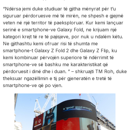
“Ndërsa jemi duke studiuar të gjitha mënyrat për t’u
siguruar përdoruesve më të mirën, ne shpesh e gjejmë
veten në një territor të paeksploruar. Kur kemi lançuar
serinë e smartphone-ve Galaxy Fold, ne krijuam një
kategori krejt të re të pajisjeve, por nuk u ndalëm këtu.
Ne gjithashtu kemi ofruar risi të shumta me
smartphone-t Galaxy Z Fold 2 dhe Galaxy Z Flip, ku
kemi kombinuar përvojën superiore të ndërrimit të
smartphone-ve së bashku me karakteristikat që
përdoruesit i dinë dhe i duan. ” – shkruajti TM Roh, duke
theksuar ngazëllimin e tij për gjeneratën e tretë të
smartphone-ve që po vjen.