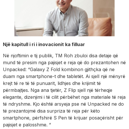
Një kapitull i ri i inovacionit ka filluar
Në njoftimin e tij publik, TM Roh zbuloi disa detaje që
mund të presim nga pajisjet e reja që do prezantohen në
Unpacked: “Galaxy Z Fold kombinon gjithçka që ne
duam nga smartphone-t dhe tabletët. Ai sjell një mënyrë
krejt të re të të punuarit, lidhjes dhe krijimit të
përmbajtjes. Nga ana tjetër, Z Flip sjell një tërheqje
elegante, dizenjimi i të cilit përbëhet nga materiale të reja
të ndryshme. Kjo është arsyeja pse në Unpacked ne do
të prezantojmë disa surpriza të reja për këto
smartphone, përfshirë S Pen të krijuar posaçërisht për
pajisjet e palosshme. “