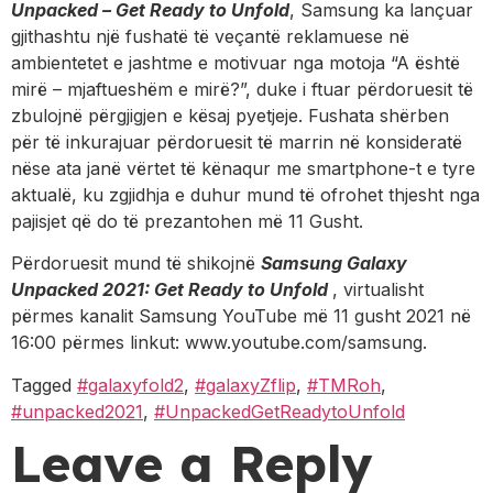
Unpacked – Get Ready to Unfold
, Samsung ka lançuar
gjithashtu një fushatë të veçantë reklamuese në
ambientetet e jashtme e motivuar nga motoja “A është
mirë – mjaftueshëm e mirë?”, duke i ftuar përdoruesit të
zbulojnë përgjigjen e kësaj pyetjeje. Fushata shërben
për të inkurajuar përdoruesit të marrin në konsideratë
nëse ata janë vërtet të kënaqur me smartphone-t e tyre
aktualë, ku zgjidhja e duhur mund të ofrohet thjesht nga
pajisjet që do të prezantohen më 11 Gusht.
Përdoruesit mund të shikojnë
Samsung Galaxy
Unpacked 2021: Get Ready to Unfold
, virtualisht
përmes kanalit Samsung YouTube më 11 gusht 2021 në
16:00 përmes linkut: www.youtube.com/samsung.
Tagged
#galaxyfold2
,
#galaxyZflip
,
#TMRoh
,
#unpacked2021
,
#UnpackedGetReadytoUnfold
Leave a Reply