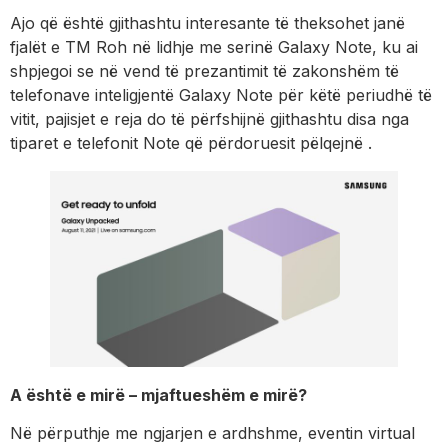
Ajo që është gjithashtu interesante të theksohet janë
fjalët e TM Roh në lidhje me serinë Galaxy Note, ku ai
shpjegoi se në vend të prezantimit të zakonshëm të
telefonave inteligjentë Galaxy Note për këtë periudhë të
vitit, pajisjet e reja do të përfshijnë gjithashtu disa nga
tiparet e telefonit Note që përdoruesit pëlqejnë .
A është e mirë – mjaftueshëm e mirë?
Në përputhje me ngjarjen e ardhshme, eventin virtual