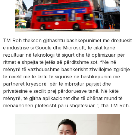
TM Roh thekson gjithashtu bashkëpunimet me drejtuesit
e industrisë si Google dhe Microsoft, të cilat kanë
rezultuar në teknologji të sigurt dhe të optimizuar për
ritmet e shpejta të jetës së përditshme sot. “Ne në
mënyrë të vazhdueshme bashkërisht zhvillojmë zgjidhje
të nivelit më të lartë të sigurisë në bashkëpunim me
partnerët kryesorë, për të mbrojtur pajisjet dhe
privatësinë e secilit prej përdoruesve tanë. Në këtë
mënyrë, të gjitha aplikacionet dhe të dhënat mund të
menaxhohen plotësisht pa u shqetësuar “, tha TM Roh.