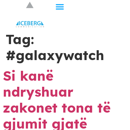
Tag:
#galaxywatch
Si kanë
ndryshuar
zakonet tona të
gjumit gjatë