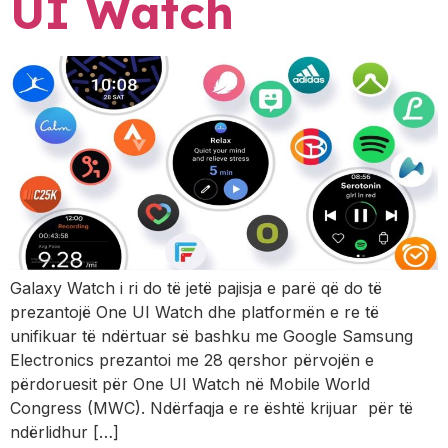
UI Watch
Galaxy Watch i ri do të jetë pajisja e parë që do të
prezantojë One UI Watch dhe platformën e re të
unifikuar të ndërtuar së bashku me Google Samsung
Electronics prezantoi me 28 qershor përvojën e
përdoruesit për One UI Watch në Mobile World
Congress (MWC). Ndërfaqja e re është krijuar për të
ndërlidhur […]