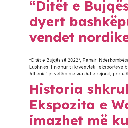
“Ditët e Bujqës
dyert bashkëp
vendet nordik
“Ditët e Bujqësisë 2022”, Panairi Ndërkombëta
Lushnjes. I njohur si kryeqyteti i eksporteve
Albania” jo vetëm me vendet e rajonit, por ed
Historia shkru
Ekspozita e W
imazhet më kup