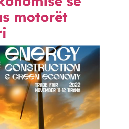
Ekonomisë së
us motorët
i