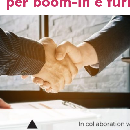
i për boom-in e tur