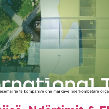
pjesëmarrje të kompanive dhe markave ndërkombëtare orga