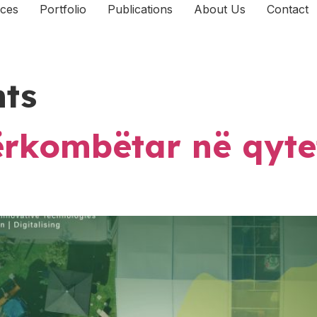
ices
Portfolio
Publications
About Us
Contact
nts
rkombëtar në qytet