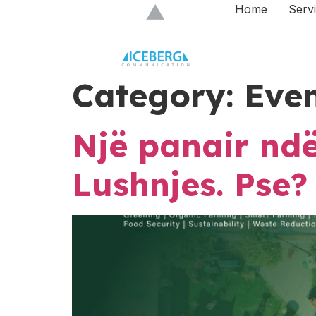
Home
Serv
Category:
Eve
Një panair ndë
Lushnjes. Pse?