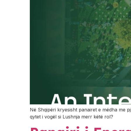
Në Shqipëri kryesisht panairet e mëdha me 
qytet i vogël si Lushnja merr këtë rol?