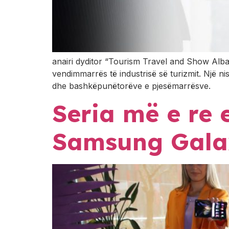
anairi dyditor “Tourism Travel and Show Alban
vendimmarrës të industrisë së turizmit. Një ni
dhe bashkëpunëtorëve e pjesëmarrësve.
Seria më e re 
Samsung Galax