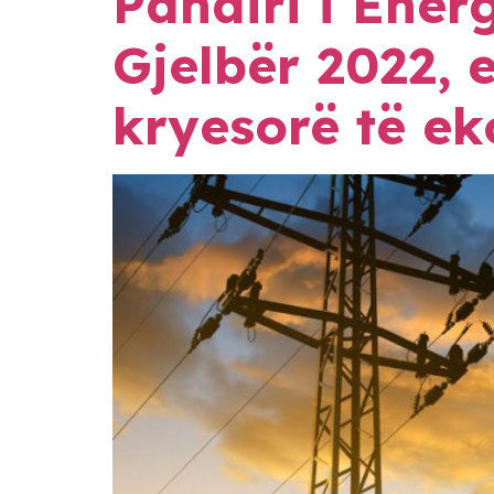
Panairi i Ener
Gjelbër 2022, 
kryesorë të e