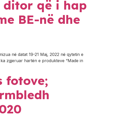
 ditor që i hap
 me BE-në dhe
nizua në datat 19-21 Maj, 2022 në qytetin e
es ka zgjeruar hartën e produkteve “Made in
 fotove;
ërmbledh
2020