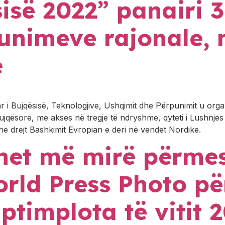
isë 2022” panairi 3
unimeve rajonale,
e
r i Bujqësisë, Teknologjive, Ushqimit dhe Përpunimit u orga
 bujqësore, me akses në tregje të ndryshme, qyteti i Lushnj
he drejt Bashkimit Evropian e deri në vendet Nordike.
het më mirë përmes
orld Press Photo p
timplota të vitit 