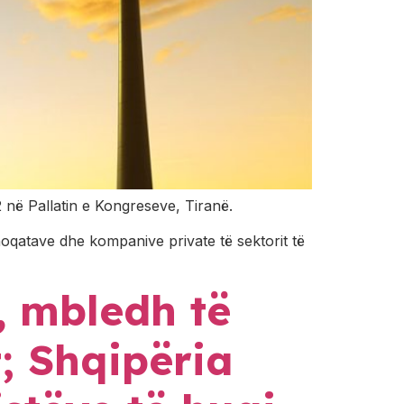
2 në Pallatin e Kongreseve, Tiranë.
hoqatave dhe kompanive private të sektorit të
, mbledh të
t; Shqipëria