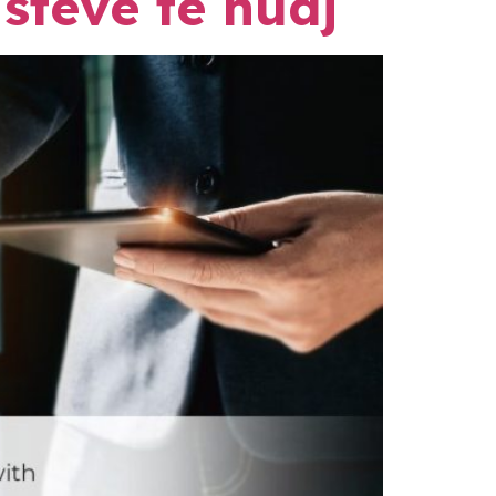
istëve të huaj