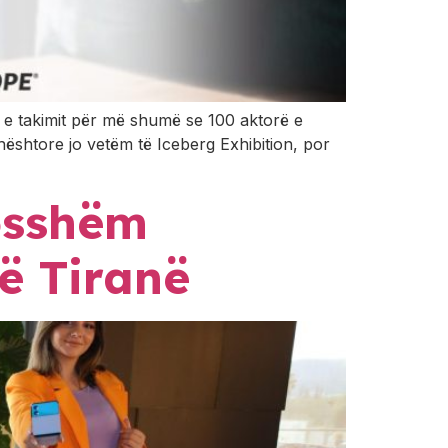
a e takimit për më shumë se 100 aktorë e
dhështore jo vetëm të Iceberg Exhibition, por
losshëm
ë Tiranë