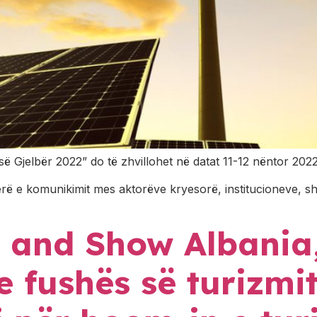
së Gjelbër 2022” do të zhvillohet në datat 11-12 nëntor 202
erë e komunikimit mes aktorëve kryesorë, institucioneve, s
l and Show Albania
e fushës së turizmi