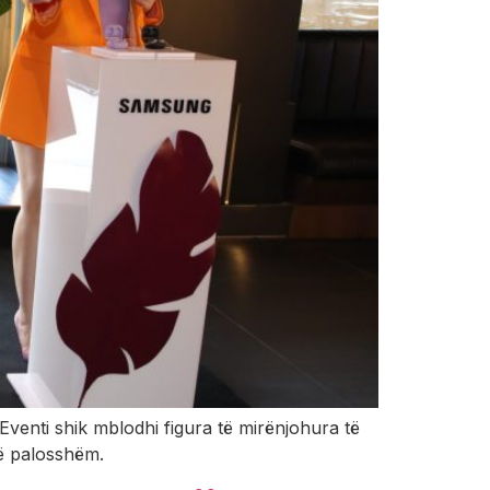
venti shik mblodhi figura të mirënjohura të
të palosshëm.