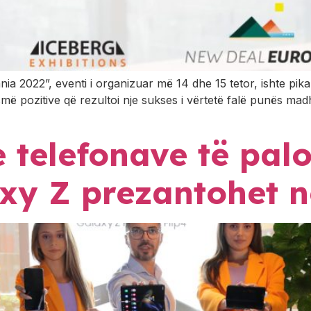
ia 2022”, eventi i organizuar më 14 dhe 15 tetor, ishte pik
smë pozitive që rezultoi nje sukses i vërtetë falë punës ma
e telefonave të pa
y Z prezantohet n