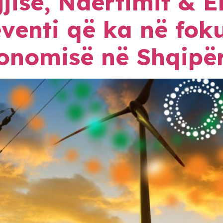
gjisë, Ndërtimit & 
eventi që ka në fok
konomisë në Shqipër